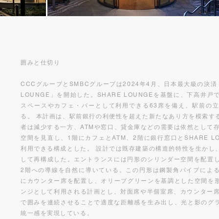
囲みと仕切り
CCCグループとSMBCグループは2024年4月、日本最大級の決済
LOUNGE」を開始した。SHARE LOUNGEを基盤に、下高
スペースやカフェ・バーとして利用できる63席を備え、駅前の
る。 本計画は、駅前銀行の利便性を超えた新たなあり方を模索す
者は減少する一方、ATMや窓口、貸金庫などの需要は依然として
空間を見直し、1階にカフェとATM、2階に銀行窓口とSHARE 
利用できる構成とした。 設計では既存建築の構造的特性を生かし
して再構成した。エントランスには円形のシリンダー空間を配置し
2階への導線を自然に導いている。この円形は鋼製角パイプによ
にカウンター席を配置し、オリーブグリーンを基調とした空間を形
ンジとして利用される計画とし、対面席や半個室席、カウンター席
で囲みを連続させることで適度な距離感を生み出し、光と影のグ
統一感を実現している。