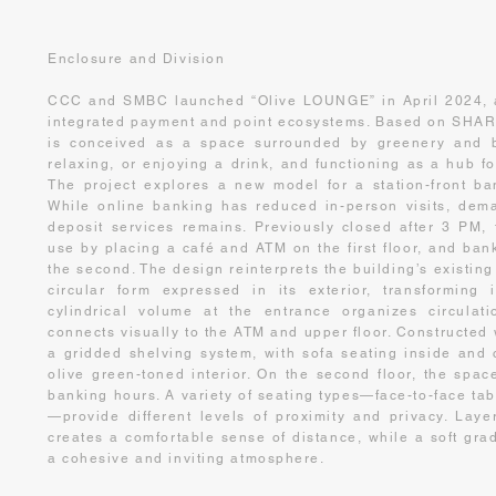
Enclosure and Division
CCC and SMBC launched “Olive LOUNGE” in April 2024, ai
integrated payment and point ecosystems. Based on SHA
is conceived as a space surrounded by greenery and bo
relaxing, or enjoying a drink, and functioning as a hub for
The project explores a new model for a station-front b
While online banking has reduced in-person visits, dema
deposit services remains. Previously closed after 3 PM, 
use by placing a café and ATM on the first floor, and b
the second. The design reinterprets the building’s existing
circular form expressed in its exterior, transforming 
cylindrical volume at the entrance organizes circulat
connects visually to the ATM and upper floor. Constructed w
a gridded shelving system, with sofa seating inside and 
olive green-toned interior. On the second floor, the space
banking hours. A variety of seating types—face-to-face tab
—provide different levels of proximity and privacy. Lay
creates a comfortable sense of distance, while a soft gra
a cohesive and inviting atmosphere.