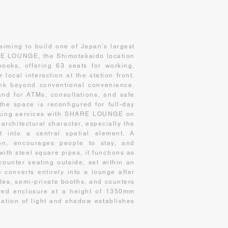
ming to build one of Japan’s largest
RE LOUNGE, the Shimotakaido location
oks, offering 63 seats for working,
 local interaction at the station front.
ank beyond conventional convenience.
nd for ATMs, consultations, and safe
the space is reconfigured for full-day
anking services with SHARE LOUNGE on
 architectural character, especially the
it into a central spatial element. A
ion, encourages people to stay, and
ith steel square pipes, it functions as
counter seating outside, set within an
 converts entirely into a lounge after
les, semi-private booths, and counters
ered enclosure at a height of 1350mm
dation of light and shadow establishes