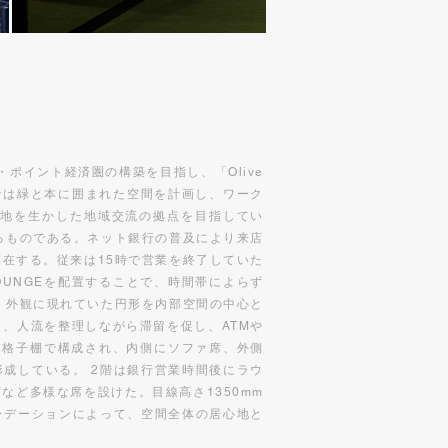
・ポイント経済圏の構築を目指し、「Olive
井戸では緑と本に囲まれた空間を計画し、ワーク
立地を生かした地域交流の拠点を目指してい
るものである。ネット銀行の普及により来店
存在する。従来は15時で営業を終了していた
LOUNGEを配置することで、時間帯によらず
、外観に現れていた円形を内部空間の中心と
、人流を整理しながら滞留を促し、ATMや
る格子棚で構成され、内側にソファ席、外側
成している。 2階は銀行営業時間後にラウ
など多様な席を設けた。目線高さ1350mm
ラデーションによって、空間全体の居心地と