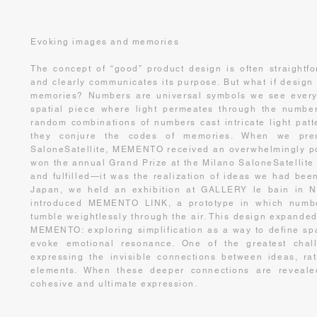
Evoking images and memories
The concept of “good” product design is often straightfo
and clearly communicates its purpose. But what if desig
memories? Numbers are universal symbols we see ever
spatial piece where light permeates through the numbers
random combinations of numbers cast intricate light patt
they conjure the codes of memories. When we presen
SaloneSatellite, MEMENTO received an overwhelmingly pos
won the annual Grand Prize at the Milano SaloneSatellite
and fulfilled—it was the realization of ideas we had been
Japan, we held an exhibition at GALLERY le bain in Ni
introduced MEMENTO LINK, a prototype in which numbe
tumble weightlessly through the air. This design expande
MEMENTO: exploring simplification as a way to define s
evoke emotional resonance. One of the greatest chal
expressing the invisible connections between ideas, rat
elements. When these deeper connections are reveale
cohesive and ultimate expression.