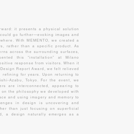
rward: it presents a physical solution
n could go further—evoking images and
ywhere. With MEMENTO, we created a
, rather than a specific product. As
erns across the surrounding surfaces,
ted this “installation” at Milano
itive response from visitors. When it
 Design Report Award, we felt relieved
 refining for years. Upon returning to
shi-Azabu, Tokyo. For the event, we
rs are interconnected, appearing to
d on the philosophy we developed with
pace and using imagery and memory to
lenges in design is uncovering and
her than just focusing on superficial
d, a design naturally emerges as a