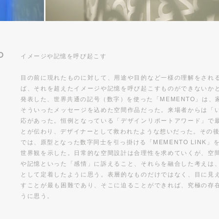
O
イメージや記憶を呼び起こす
目の前に現れたものに対して、用途や目的など一様の理解をされ
ば、それを超えたイメージや記憶を呼び起こすものができないか
発表した、世界共通の記号（数字）を使った「MEMENTO」は
そういったメッセージを込めた空間作品だった。来場者からは「
応があった。恒例となっている「デザインリポートアワード」で
とが伝わり、デザイナーとして救われたような想いだった。その後
では、原型となった数字同士を引っ掛ける「MEMENTO LINK」
世界観を示した。日常的な空間設計は合理性を求めていくが、空
や記憶といった「感情」に訴えること、それらを融合した考えは
として定着したように思う。表層的なものだけではなく、目に見
すことが最も困難であり、そこに迫ることができれば、究極の存
うに思う。