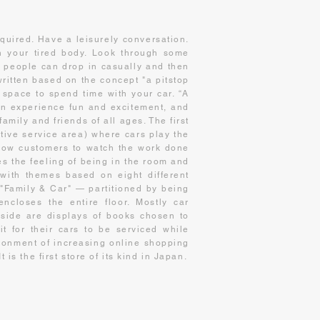
equired. Have a leisurely conversation.
n your tired body. Look through some
y, people can drop in casually and then
ritten based on the concept "a pitstop
 space to spend time with your car. “A
an experience fun and excitement, and
amily and friends of all ages. The first
tive service area) where cars play the
llow customers to watch the work done
s the feeling of being in the room and
with themes based on eight different
 "Family & Car" — partitioned by being
ncloses the entire floor. Mostly car
side are displays of books chosen to
t for their cars to be serviced while
ironment of increasing online shopping
 is the first store of its kind in Japan.