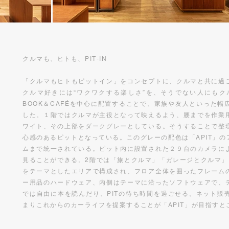
クルマも、ヒトも、PIT‐IN
「クルマもヒトもピットイン」をコンセプトに、クルマと共に過
クルマ好きには“ワクワクする楽しさ”を、そうでない人にも
BOOK＆CAFÉを中心に配置することで、家族や友人といった
した。１階ではクルマが主役となって映えるよう、腰までを作業
ワイト、その上部をダークグレーとしている。そうすることで整
心感のあるピットとなっている。このグレーの配色は「APIT」
ムまで統一されている。ピット内に設置された２９台のカメラに
見ることができる。2階では「旅とクルマ」「ガレージとクルマ」
をテーマとしたエリアで構成され、フロア全体を囲ったフレーム
ー用品のハードウェア、内側はテーマに沿ったソフトウェアで、
では自由に本を読んだり、PITの待ち時間を過ごせる。ネット販
まりこれからのカーライフを提案することが「APIT」が目指す