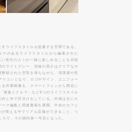
ごすライフスタイルを提案する空間である。
クルマのあるライフスタイルから編集された
幅広い世代の人々が一緒に楽しめることを目指
用のライトグレー、目線の高さはクリアなホ
理整頓された空気を保ちながら、清潔感や安
のアイコンとなり、ロゴやサイン、ユニフォー
よる作業映像を、スマートフォンから間近に
「家族とクルマ」など8つのライフスタイル
の内と外で区分けをしている。外側は主にカ
テーマ編集と関連書籍を展開。中央のカフェ
売が増える中でリアル店舗ができること、つ
ところで、その国内第一号店となった。