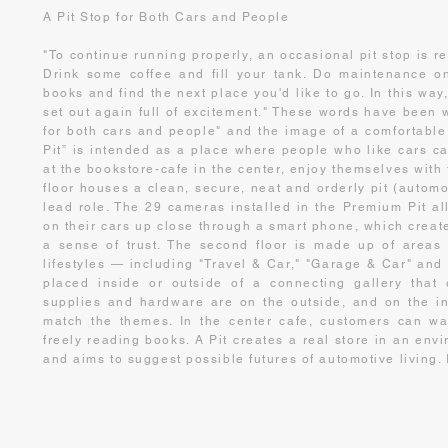
A Pit Stop for Both Cars and People
"To continue running properly, an occasional pit stop is r
Drink some coffee and fill your tank. Do maintenance o
books and find the next place you'd like to go. In this wa
set out again full of excitement." These words have been w
for both cars and people" and the image of a comfortable
Pit” is intended as a place where people who like cars c
at the bookstore-cafe in the center, enjoy themselves with f
floor houses a clean, secure, neat and orderly pit (automo
lead role. The 29 cameras installed in the Premium Pit a
on their cars up close through a smart phone, which create
a sense of trust. The second floor is made up of areas 
lifestyles — including "Travel & Car," "Garage & Car" and
placed inside or outside of a connecting gallery that e
supplies and hardware are on the outside, and on the in
match the themes. In the center cafe, customers can wai
freely reading books. A Pit creates a real store in an env
and aims to suggest possible futures of automotive living. It